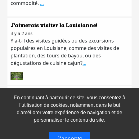
commodité.
...
J'aimerais visiter la Louisianne!
il y a 2 ans
Y a-t-il des visites guidées ou des excursions
populaires en Louisiane, comme des visites de
plantation, des tours de bayou, ou des
dégustations de cuisine cajun?
...
limite d'âge pour un assurance voyage?
En continuant à parcourir ce site, vous consentez à
il y a 2 ans
l'utilisation de cookies, notamment dans le but
Bonjour!Quelles sont les limitations d'âge pour
d'améliorer votre expérience de navigation et de
souscrire une assurance voyage?
...
personnaliser le contenu du site.
Copyright © 2026 Voyages Synergia. All rights
reserved
J'accepte