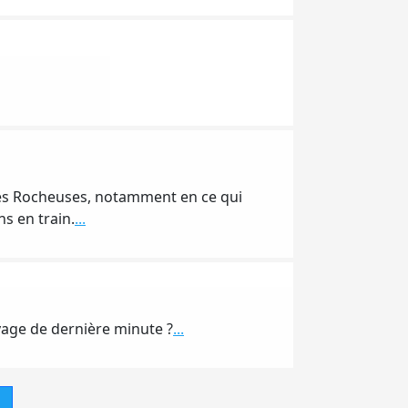
r les Rocheuses, notamment en ce qui
ns en train.
...
yage de dernière minute ?
...
s