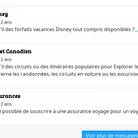
ney
a 2 ans
t'il des forfaits vacances Disney tout compris disponibles ?
...
st Canadien
a 2 ans
t'il des circuits ou des itinéraires populaires pour Explore
erne les randonnées, les circuits en voiture ou les excursio
urances
a 2 ans
il possible de souscrire à une assurance voyage pour un vo
Voir plus de message