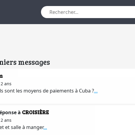
niers messages
a
a 2 ans
s sont les moyens de paiements à Cuba ?
...
CROISIÈRE
réponse à
a 2 ans
et et salle à manger
...