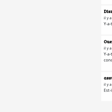
Dis
il y 
Y-a-
Oue
il y 
Y-a-
conc
ass
il y 
Est-