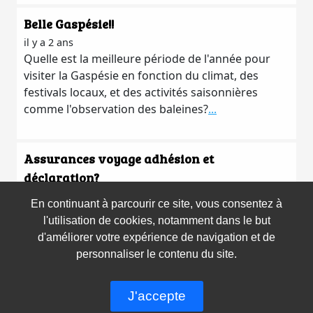
Belle Gaspésie!!
il y a 2 ans
Quelle est la meilleure période de l'année pour
visiter la Gaspésie en fonction du climat, des
festivals locaux, et des activités saisonnières
comme l'observation des baleines?
...
Assurances voyage adhésion et
déclaration?
il y a 2 ans
En continuant à parcourir ce site, vous consentez à
Est-il nécessaire de déclarer des conditions
l'utilisation de cookies, notamment dans le but
médicales préexistantes lors de la souscription à
d'améliorer votre expérience de navigation et de
une assurance voyage?
...
personnaliser le contenu du site.
Copyright © 2026 Voyages Synergia. Tous droits
réservés
J'accepte
Voir plus de messages