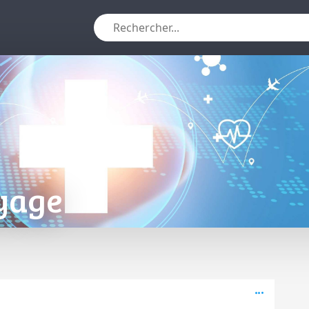
yage
Active