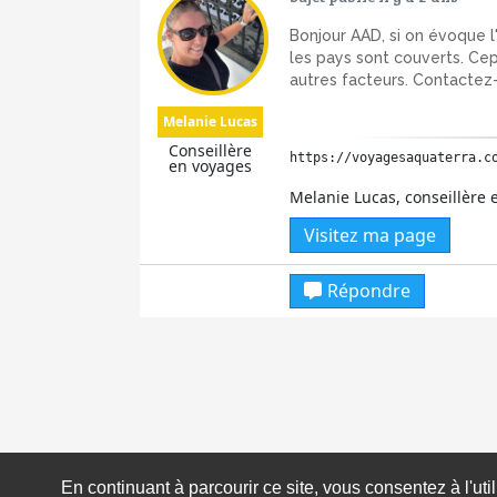
Bonjour AAD, si on évoque l'
les pays sont couverts. Cep
autres facteurs. Contactez
Melanie Lucas
Conseillère
https://voyagesaquaterra.c
en voyages
Melanie Lucas, conseillère
Visitez ma page
Répondre
En continuant à parcourir ce site, vous consentez à l'ut