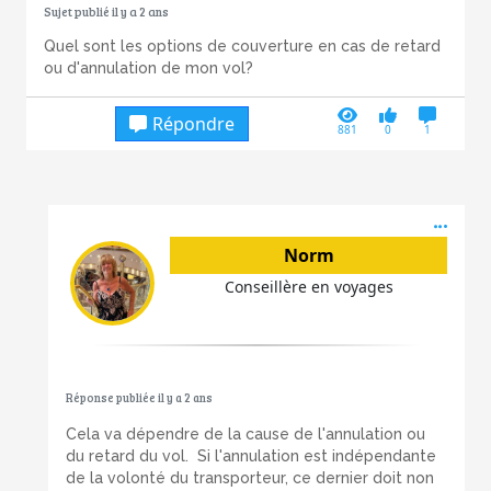
Sujet publié il y a 2 ans
Quel sont les options de couverture en cas de retard
ou d'annulation de mon vol?
Répondre
881
0
1
Acti
Norm
Conseillère en voyages
Réponse publiée il y a 2 ans
Cela va dépendre de la cause de l'annulation ou
du retard du vol. Si l'annulation est indépendante
de la volonté du transporteur, ce dernier doit non