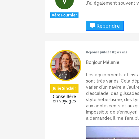
J'ai également souvent v
Véro Fournier
Répondre
Réponse publiée il y a 2 ans
Bonjour Mélanie,
Les équipements et insta
sont très variés. Cela d
varier d'un navire à l'aut
Julie Sinclair
d'escalade, des glissades
Conseillère
style hébertisme, des tyr
en voyages
aux adolescents et auxqu
Impossible de s'ennuyer! 
à demander, il me fera pla