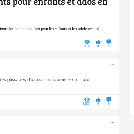
ts pour enfants et ados en
installations disponibles pour les enfants et les adolescents?
810
0
3
Active
 des glissades d'eau sur ma dernière croisière!
1287
0
0
Active