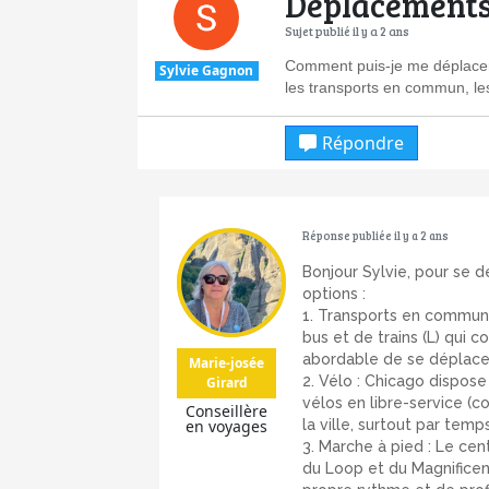
Déplacements
Sujet publié il y a 2 ans
Comment puis-je me déplacer
Sylvie Gagnon
les transports en commun, les
Répondre
Réponse publiée il y a 2 ans
Bonjour Sylvie, pour se 
options :
1. Transports en commun 
bus et de trains (L) qui c
abordable de se déplace
Marie-josée
2. Vélo : Chicago dispos
Girard
vélos en libre-service (
Conseillère
en voyages
la ville, surtout par temp
3. Marche à pied : Le cen
du Loop et du Magnificent