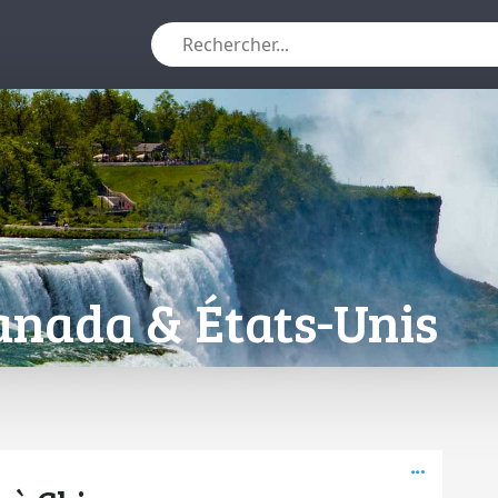
anada & États-Unis
Active