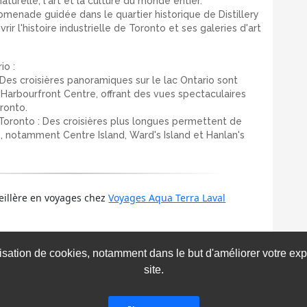
naturelle, l'art et la culture du monde entier.
promenade guidée dans le quartier historique de Distillery
ir l'histoire industrielle de Toronto et ses galeries d'art
io :
 Des croisières panoramiques sur le lac Ontario sont
 Harbourfront Centre, offrant des vues spectaculaires
ronto.
e Toronto : Des croisières plus longues permettent de
to, notamment Centre Island, Ward's Island et Hanlan's
eillère en voyages chez
Voyages Aqua Terra Laval
ilisation de cookies, notamment dans le but d'améliorer votre e
1239
0
0
site.