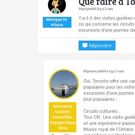
Que faire à T
Sujet publié il y a 2 ans
Y a-t-il des visites guidée
Monique St-
ce qui concerne les circuits 
Hilaire
excursions d'une journée da
Répondre
Réponse publiée il y a 2 ans
Oui, Toronto offre une var
populaires pour les visite
excursions d'une journée
plus populaires :
Rose-anna
Circuits culturels :
Gardner,
Conseillère
Tour CN : Une visite guid
Voyages Aqua
et une expérience passio
Terra
Musée royal de l'Ontario