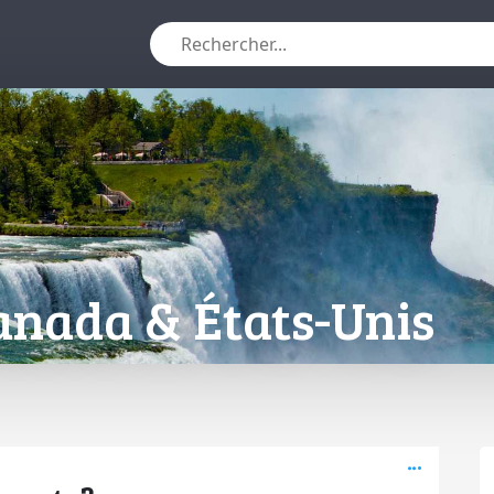
anada & États-Unis
Active