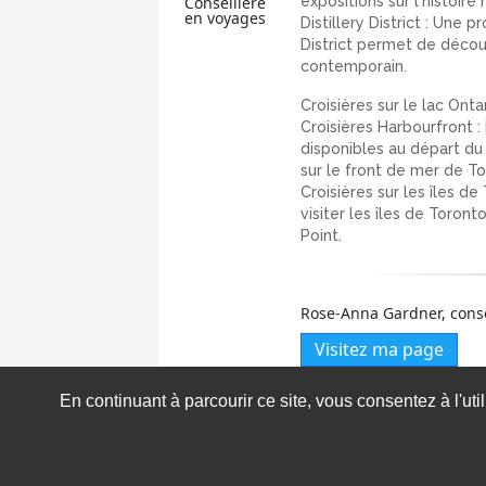
Conseillère
expositions sur l'histoire 
en voyages
Distillery District : Une 
District permet de découvr
contemporain.
Croisières sur le lac Ontar
Croisières Harbourfront :
disponibles au départ du
sur le front de mer de To
Croisières sur les îles d
visiter les îles de Toron
Point.
Rose-Anna Gardner, cons
Visitez ma page
En continuant à parcourir ce site, vous consentez à l'ut
Répondre