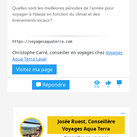
Quelles sont les meilleures périodes de l'année pour
voyager à Hawaii en fonction du climat et des
événements locaux?
https://voyagesaquaterra.com
Christophe Carré, conseiller en voyages chez
Voyages
Aqua Terra Laval
Visitez ma page
Répondre
836
0
1
Acti
Josée Ruest, Conseillère
Voyages Aqua Terra