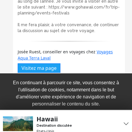
au long de l’année. Je vous invite à visiter en autre
le site suivant : https://www.gohawaii.com/fr/trip-
planning/events-festivals
Il me fera plaisir, à votre convenance, de continuer
la discussion au sujet de votre voyage.
Josée Ruest, conseiller en voyages chez
Voyages
Aqua Terra Laval
Visitez ma page
Répondre
En continuant à parcourir ce site, vous consentez à
1383
0
0
l'utilisation de cookies, notamment dans le but
d'améliorer votre expérience de navigation et de
personnaliser le contenu du site.
Copyright © 2026 Voyages Synergia. Tous droits
réservés
Hawaii
J'accepte
Destination discutée
Etats-Unis