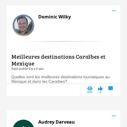
Acti
Dominic Wilky
Meilleures destinations Caraïbes et
Mexique
Sujet publié il y a 2 ans
Quelles sont les meilleures destinations touristiques au
Mexique et dans les Caraïbes?
840
0
Acti
Audrey Darveau