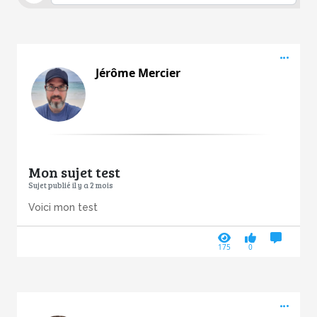
Acti
Jérôme Mercier
Mon sujet test
Sujet publié il y a 2 mois
Voici mon test
175
0
Acti