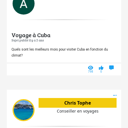
Voyage à Cuba
Sujet publié il y a 2 ans
Quels sont les meilleurs mois pour visiter Cuba en fonction du
climat?
798
0
Acti
Chris Tophe
Conseiller en voyages