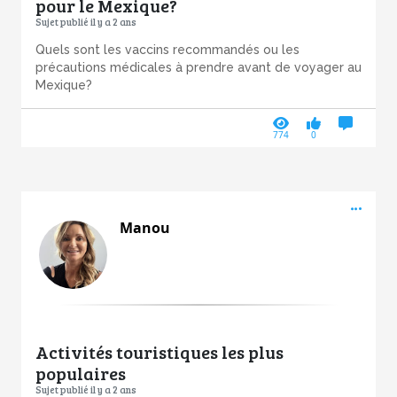
pour le Mexique?
Sujet publié il y a 2 ans
Quels sont les vaccins recommandés ou les
précautions médicales à prendre avant de voyager au
Mexique?
774
0
Acti
Manou
Activités touristiques les plus
populaires
Sujet publié il y a 2 ans