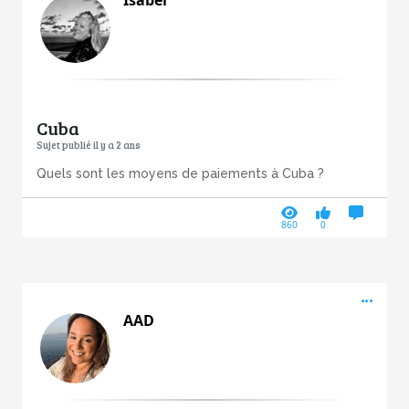
Cuba
Sujet publié il y a 2 ans
Quels sont les moyens de paiements à Cuba ?
860
0
Acti
AAD