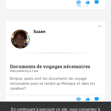
788
0
Acti
Suzan
Documents de voyages nécessaires
Sujet publié il y a 2 ans
Bonjour, quels sont les documents de voyage
nécessaires pour se rendre au Mexique et dans les
caraïbes?
748
0
En continuant à parcourir ce site, vous consentez à