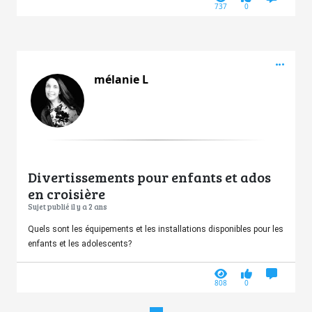
737
0
Acti
mélanie L
Divertissements pour enfants et ados
en croisière
Sujet publié il y a 2 ans
Quels sont les équipements et les installations disponibles pour les
enfants et les adolescents?
808
0