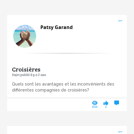
Acti
Patsy Garand
Croisières
Sujet publié il y a 2 ans
Quels sont les avantages et les inconvénients des
différentes compagnies de croisières?
844
0
Acti