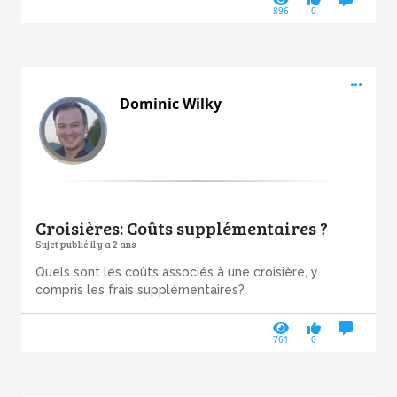
896
0
Acti
Dominic Wilky
Croisières: Coûts supplémentaires ?
Sujet publié il y a 2 ans
Quels sont les coûts associés à une croisière, y
compris les frais supplémentaires?
761
0