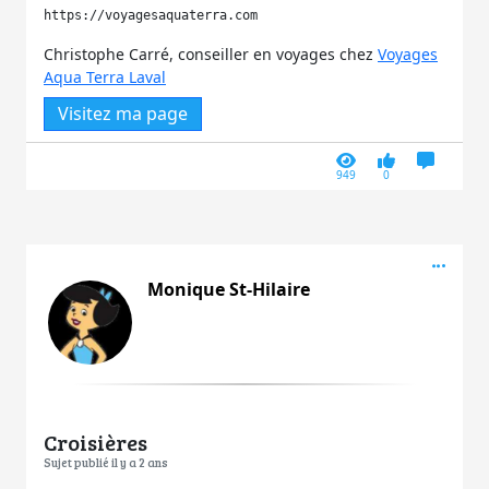
https://voyagesaquaterra.com
Christophe Carré, conseiller en voyages chez
Voyages
Aqua Terra Laval
Visitez ma page
949
0
Acti
Monique St-Hilaire
Croisières
Sujet publié il y a 2 ans