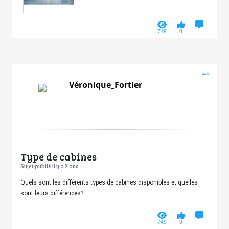
718
0
Acti
Véronique_Fortier
Type de cabines
Sujet publié il y a 2 ans
Quels sont les différents types de cabines disponibles et quelles
sont leurs différences?
749
0