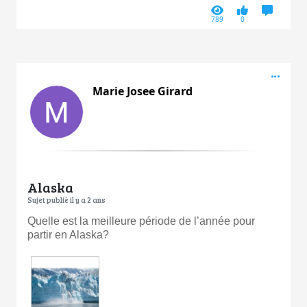
789
0
Acti
Marie Josee Girard
Alaska
Sujet publié il y a 2 ans
Quelle est la meilleure période de l’année pour
partir en Alaska?